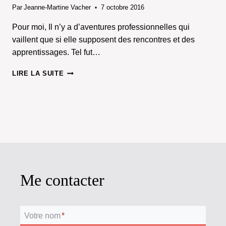
Par
Jeanne-Martine Vacher
7 octobre 2016
Pour moi, Il n’y a d’aventures professionnelles qui
vaillent que si elle supposent des rencontres et des
apprentissages. Tel fut…
BERGAME
LIRE LA SUITE
PÉRIAUX
:
PARTAGER
LES
LIENS
DU
SON…
Me contacter
Votre nom
*