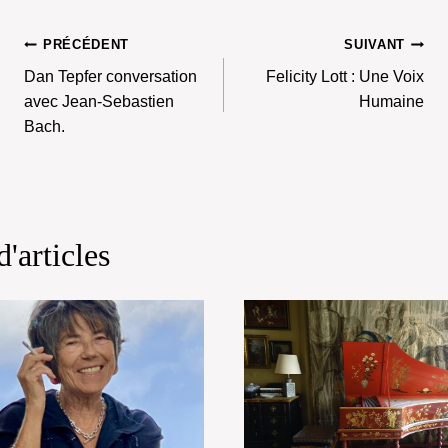
la
publication :
Navigation
PRÉCÉDENT
SUIVANT
Dan Tepfer conversation
Felicity Lott : Une Voix
De
avec Jean-Sebastien
Humaine
L’article
Bach.
d'articles