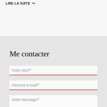
UNE
LIRE LA SUITE
DÉFAITE
SANS
COMBAT
?
Me contacter
Votre nom
*
Adresse e-mail
*
Votre message
*