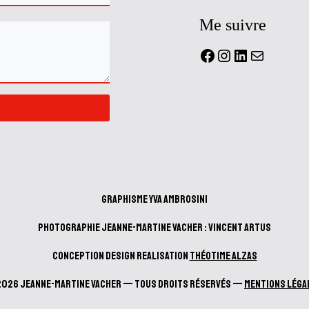
Me suivre
Facebook
Instagram
LinkedIn
Mail
Graphisme Yva Ambrosini
Photographie Jeanne-Martine Vacher : Vincent Artus
Conception design realisation
Théotime Alzas
2026 Jeanne-Martine Vacher — Tous droits réservés —
Mentions Léga