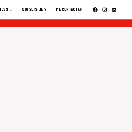
ices
Qui Suis-Je ?
Me contacter